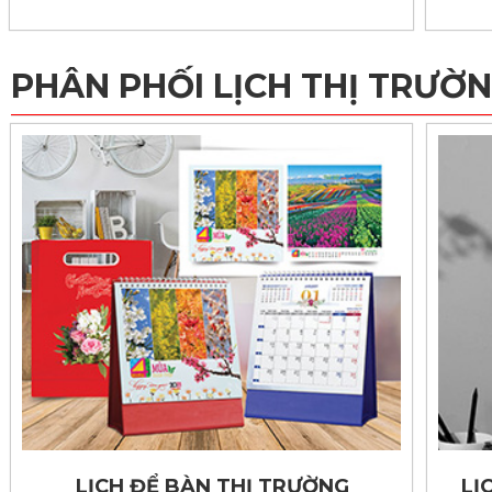
PHÂN PHỐI LỊCH THỊ TRƯỜN
LỊCH ĐỂ BÀN THỊ TRƯỜNG
LỊ