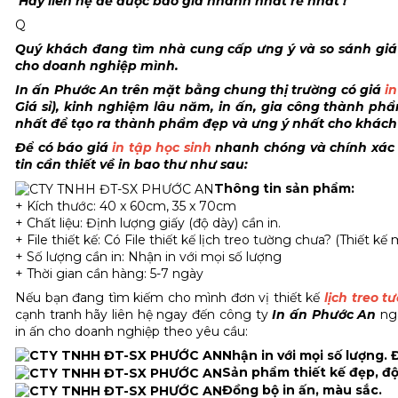
Hãy liên hệ để được báo giá nhanh nhất rẻ nhất !
Q
Quý khách đang tìm nhà cung cấp ưng ý và so sánh gi
cho doanh nghiệp mình.
In ấn Phước An trên mặt bằng chung thị trường có giá
in
Giá sỉ), kinh nghiệm lâu năm, in ấn, gia công thành p
nhất để tạo ra thành phẩm đẹp và ưng ý nhất cho khác
Để có báo giá
in tập học sinh
nhanh chóng và chính xác
tin cần thiết về in bao thư như sau:
Thông tin sản phẩm:
+ Kích thước: 40 x 60cm, 35 x 70cm
+ Chất liệu: Định lượng giấy (độ dày) cần in.
+ File thiết kế: Có File thiết kế lịch treo tường chưa? (Thiết kế
+ Số lượng cần in: Nhận in với mọi số lượng
+ Thời gian cần hàng: 5-7 ngày
Nếu bạn đang tìm kiếm cho mình đơn vị thiết kế
lịch treo t
cạnh tranh hãy liên hệ ngay đến công ty
In ấn Phước An
nga
in ấn cho doanh nghiệp theo yêu cầu:
Nhận in với mọi số lượng. 
Sản phẩm thiết kế đẹp, đ
Đồng bộ in ấn, màu sắc.