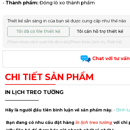
-
Thành phẩm:
Đóng lò xo thành phẩm
Thiết kế sẵn sàng in của bạn sẽ được cung cấp như thế nào
Tôi đã có file thiết kế
Tôi cần hỗ trợ thiết kế
(Tham khảo cách xuất file để in ấn)
(Tham khảo Dịch Vụ Thiết Kế)
Chat với tư vấn
CHI TIẾT SẢN PHẨM
IN LỊCH TREO TƯỜNG
Hãy là người ₫ầu tiên bình luận về sản phẩm này.
-
Bình l
Bạn đang có nhu cầu đặt hàng
in lịch treo tường
với chi