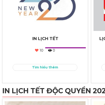
IN LỊCH TẾT
LỊ
10
0
Tìm hiểu thêm
IN LỊCH TẾT ĐỘC QUYỀN 20