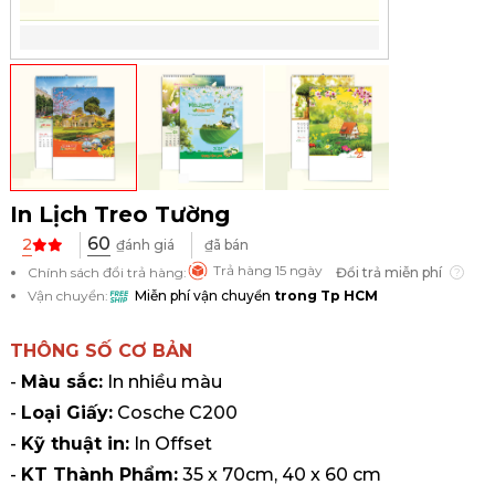
In Lịch Treo Tường
60
2
₫ánh giá
₫ã bán
Trả hàng 15 ngày
Chính sách đổi trả hàng:
Đổi trả miễn phí
Vận chuyển:
Miễn phí vận chuyển
trong Tp HCM
THÔNG SỐ CƠ BẢN
-
Màu sắc:
In nhiều màu
-
Loại Giấy:
Cosche C200
-
Kỹ thuật in:
In Offset
-
KT Thành Phẩm:
35 x 70cm, 40 x 60 cm