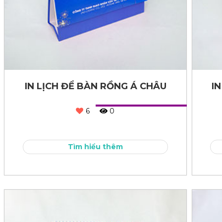
IN LỊCH ĐỂ BÀN RỒNG Á CHÂU
I
6
0
Tìm hiểu thêm