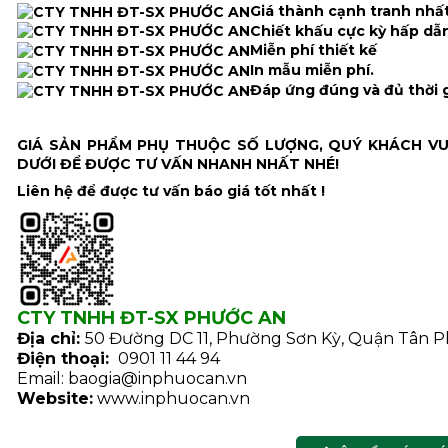
Giá thành cạnh tranh nhất
Chiết khấu cực kỳ hấp dẫn
Miễn phí thiết kế
In mẫu miễn phí.
Đáp ứng đúng và đủ thời g
GIÁ SẢN PHẨM PHỤ THUỘC SỐ LƯỢNG, QUÝ KHÁCH VUI
DƯỚI ĐỂ ĐƯỢC TƯ VẤN NHANH NHẤT NHÉ!
Liên hệ để được tư vấn báo giá tốt nhất !
CTY TNHH ĐT-SX PHƯỚC AN
Địa chỉ:
50 Đường DC 11, Phường Sơn Kỳ, Quận Tân 
Điện thoại:
0901 11 44 94
Email:
baogia@inphuocan.vn
Website:
www.inphuocan.vn